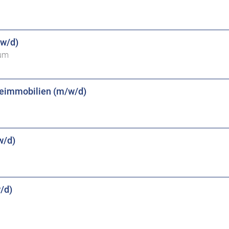
/w/d)
kum
beimmobilien (m/w/d)
w/d)
/d)