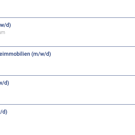
/w/d)
kum
beimmobilien (m/w/d)
w/d)
/d)