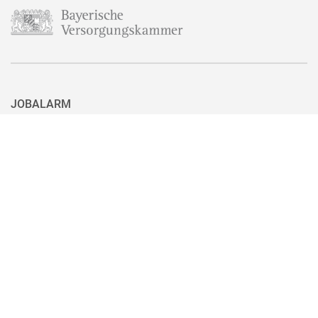
JOBALARM
Aktuell ist nicht das passende Stellenangebot für Sie dabei? Dann
haben Sie hier die Möglichkeit, sich für unseren Jobalarm zu
registrieren. Sie können den Jobalarm auch ganz einfach mit nur
einem Klick wieder abbestellen, wenn Sie eine passende Stelle
gefunden haben.
Zum Jobalarm anmelden