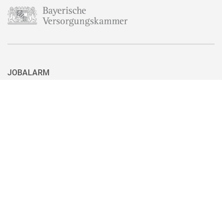
JOBALARM
Aktuell ist nicht das passende Stellenangebot für Sie dabei? Dann
haben Sie hier die Möglichkeit, sich für unseren Jobalarm zu
registrieren. Sie können den Jobalarm auch ganz einfach mit nur
einem Klick wieder abbestellen, wenn Sie eine passende Stelle
gefunden haben.
Zum Jobalarm anmelden