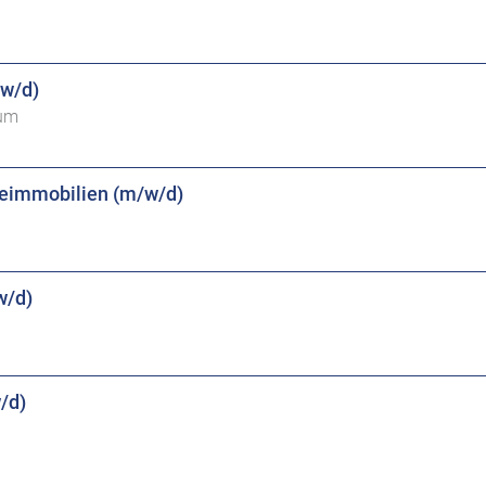
/w/d)
kum
beimmobilien (m/w/d)
w/d)
/d)