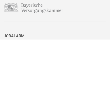
JOBALARM
Aktuell ist nicht das passende Stellenangebot für Sie dabei? Dann
haben Sie hier die Möglichkeit, sich für unseren Jobalarm zu
registrieren. Sie können den Jobalarm auch ganz einfach mit nur
einem Klick wieder abbestellen, wenn Sie eine passende Stelle
gefunden haben.
Zum Jobalarm anmelden