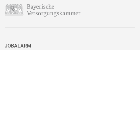
JOBALARM
Aktuell ist nicht das passende Stellenangebot für Sie dabei? Dann
haben Sie hier die Möglichkeit, sich für unseren Jobalarm zu
registrieren. Sie können den Jobalarm auch ganz einfach mit nur
einem Klick wieder abbestellen, wenn Sie eine passende Stelle
gefunden haben.
Zum Jobalarm anmelden