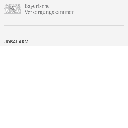
JOBALARM
Aktuell ist nicht das passende Stellenangebot für Sie dabei? Dann
haben Sie hier die Möglichkeit, sich für unseren Jobalarm zu
registrieren. Sie können den Jobalarm auch ganz einfach mit nur
einem Klick wieder abbestellen, wenn Sie eine passende Stelle
gefunden haben.
Zum Jobalarm anmelden