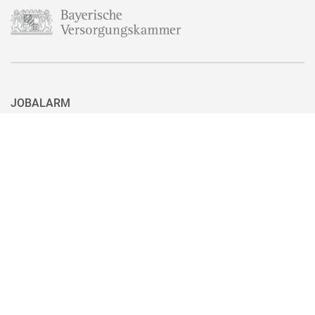
JOBALARM
Aktuell ist nicht das passende Stellenangebot für Sie dabei? Dann
haben Sie hier die Möglichkeit, sich für unseren Jobalarm zu
registrieren. Sie können den Jobalarm auch ganz einfach mit nur
einem Klick wieder abbestellen, wenn Sie eine passende Stelle
gefunden haben.
Zum Jobalarm anmelden