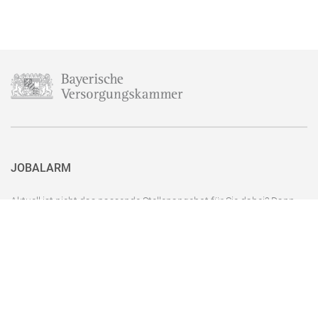
JOBALARM
Aktuell ist nicht das passende Stellenangebot für Sie dabei? Dann
haben Sie hier die Möglichkeit, sich für unseren Jobalarm zu
registrieren. Sie können den Jobalarm auch ganz einfach mit nur
einem Klick wieder abbestellen, wenn Sie eine passende Stelle
gefunden haben.
Zum Jobalarm anmelden