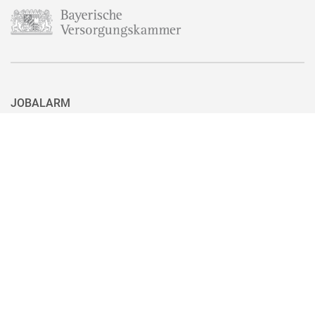
JOBALARM
Aktuell ist nicht das passende Stellenangebot für Sie dabei? Dann
haben Sie hier die Möglichkeit, sich für unseren Jobalarm zu
registrieren. Sie können den Jobalarm auch ganz einfach mit nur
einem Klick wieder abbestellen, wenn Sie eine passende Stelle
gefunden haben.
Zum Jobalarm anmelden