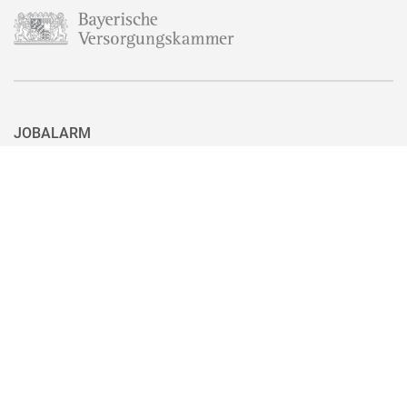
JOBALARM
Aktuell ist nicht das passende Stellenangebot für Sie dabei? Dann
haben Sie hier die Möglichkeit, sich für unseren Jobalarm zu
registrieren. Sie können den Jobalarm auch ganz einfach mit nur
einem Klick wieder abbestellen, wenn Sie eine passende Stelle
gefunden haben.
Zum Jobalarm anmelden