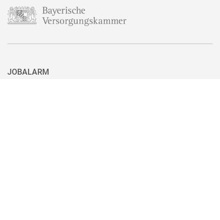
JOBALARM
Aktuell ist nicht das passende Stellenangebot für Sie dabei? Dann
haben Sie hier die Möglichkeit, sich für unseren Jobalarm zu
registrieren. Sie können den Jobalarm auch ganz einfach mit nur
einem Klick wieder abbestellen, wenn Sie eine passende Stelle
gefunden haben.
Zum Jobalarm anmelden