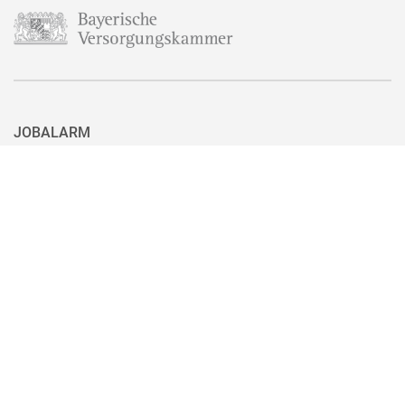
JOBALARM
Aktuell ist nicht das passende Stellenangebot für Sie dabei? Dann
haben Sie hier die Möglichkeit, sich für unseren Jobalarm zu
registrieren. Sie können den Jobalarm auch ganz einfach mit nur
einem Klick wieder abbestellen, wenn Sie eine passende Stelle
gefunden haben.
Zum Jobalarm anmelden